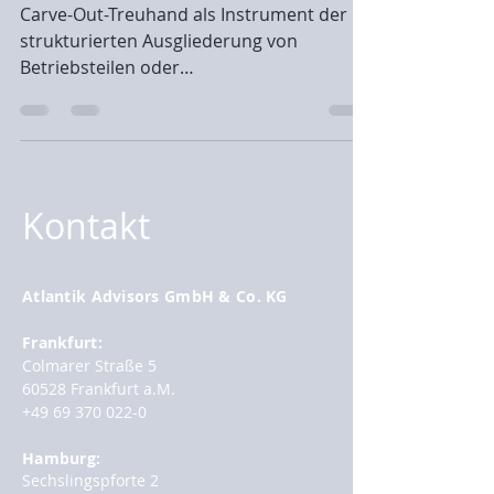
Carve-Out-Treuhand als Instrument der
strukturierten Ausgliederung von
Betriebsteilen oder
Konzernunternehmen. Von Dr. Jan
Markus...
Kontakt
Atlantik Advisors GmbH & Co. KG
Frankfurt:
Colmarer Straße 5
60528 Frankfurt a.M.
+49 69 370 022-0
Hamburg:
Sechslingspforte 2